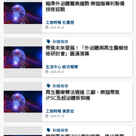
瞄準外泌體醫美趨勢 樂迦端專利製備
技術迎戰
工商時報 杜蕙蓉
2024.09.30
新聞報導
聚焦未來發展！「外泌體與再生醫療技
術研討會」圓滿落幕
生活中心 綜合報導
2024.09.25
新聞報導
再生醫療雙法通過 三顧、樂迦聚焦
iPSC及超泌體新契機
工商時報 黃彥宏
2024.07.29
新聞報導