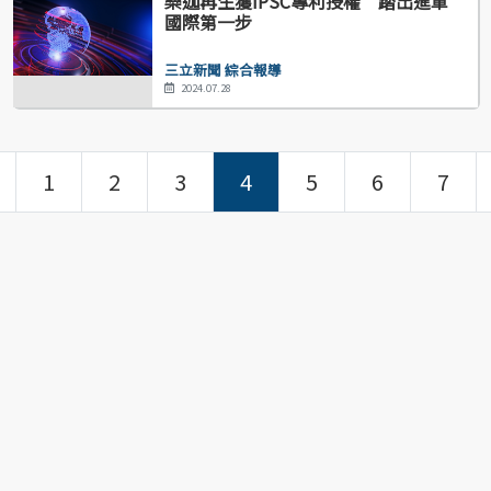
樂迦再生獲iPSC專利授權 踏出進軍
國際第一步
三立新聞 綜合報導
2024.07.28
1
2
3
4
5
6
7