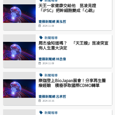
新聞報導
天王一家健康交給他 昆凌見證
「iPSC」把幹細胞變成「心跳」
壹蘋新聞網 黃泓哲
2024.11.08
新聞報導
周杰倫知道嗎？ 「天王嫂」昆凌突宣
佈人生重大決定
壹蘋新聞網 林丞偉
2024.11.08
新聞報導
樂迦登上BioJapan展會！分享再生醫
療經驗 積極爭取國際CDMO轉單
壹蘋新聞網 呂承哲
2024.10.16
新聞報導