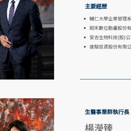
主要經歷
輔仁大學企業管理
砌禾數位動畫股份
安杏生物科技(股)
達駿投資股份有限
生醫事業群執行長
楊瀅臻