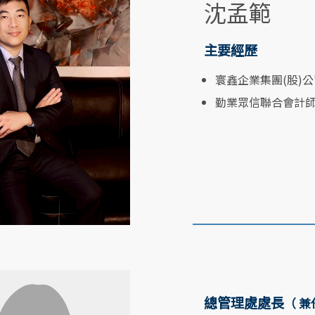
沈孟範
主要經歷
寰鑫企業集團(股)
勤業眾信聯合會計
總管理處處長
（ 