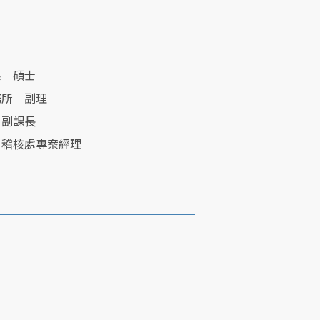
系 碩士
務所 副理
 副課長
 稽核處專案經理