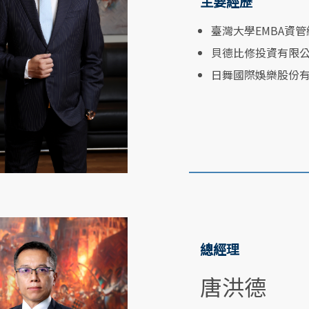
主要經歷
臺灣大學EMBA資
貝德比修投資有限
日舞國際娛樂股份
總經理
唐洪德